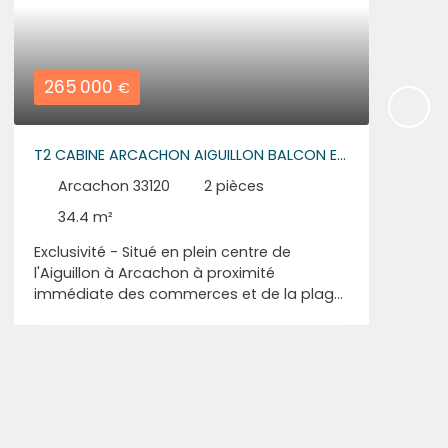
265 000
€
T2 CABINE ARCACHON AIGUILLON BALCON ET
PARKING
Arcachon 33120
2
pièces
34.4
m²
Exclusivité - Situé en plein centre de
l'Aiguillon à Arcachon à proximité
immédiate des commerces et de la plage,
venez découvir ce T2 composé d'une pièce
de vie avec cuisine, d'une chambre, d'une
cabine avec lits superposés, d'une salle de
bains avec wc et d'un grand Balcon. Une
place de parking complète ce bien.
N'attendez plus et contactez-nous pour
visiter.