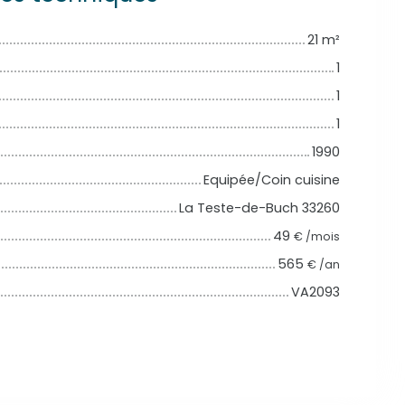
21
m²
1
1
1
1990
Equipée/Coin cuisine
La Teste-de-Buch 33260
49
€ /mois
565
€ /an
VA2093