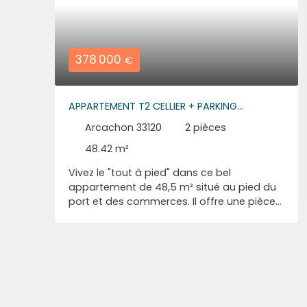
378 000
€
APPARTEMENT T2 CELLIER + PARKING
ARCACHON AIGUILLON
Arcachon 33120
2
pièces
48.42
m²
Vivez le "tout à pied" dans ce bel
appartement de 48,5 m² situé au pied du
port et des commerces. Il offre une pièce
de vie lumineuse avec cuisine équipée
ouvrant sur un balcon, une chambre avec
placard et second balcon, ainsi qu'une
salle d'eau et des WC avec emplacement
pour machine à laver. Nombreux
rangements intégrés. Un cellier en sous-sol
et une place de parking complètent ce