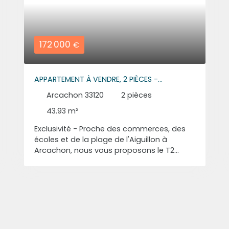
172 000
€
APPARTEMENT À VENDRE, 2 PIÈCES -
ARCACHON 33120
Arcachon 33120
2
pièces
43.93
m²
Exclusivité - Proche des commerces, des
écoles et de la plage de l'Aiguillon à
Arcachon, nous vous proposons le T2
décrit ci-dessous. Appartement 2 pièces
d'environ 44 m² composé, d'une pièce de
vie avec cuisine ouverte d'envrion 30 m²,
d'une chambre d'environ 11 m² et d'une
salle d'eau avec wc d'environ 3 m². Un
Balcon et une place de parking
complètent ce bien.