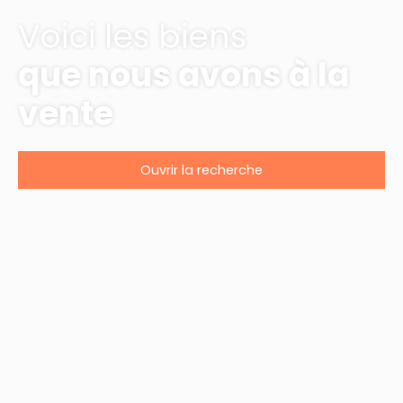
Voici les biens
que nous avons à la
vente
Ouvrir la recherche
Type d'offre
Vente
Type de bien
Studio
Localisation
La Teste-de-Buch (33260)
Budget max (€)
Surface min (m²)
Rechercher