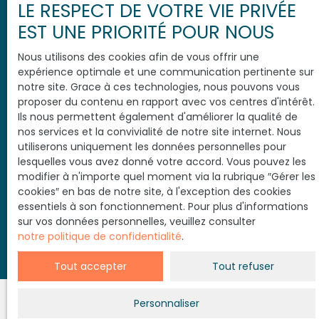
au démarchage téléphonique, prévu par l'article
LE RESPECT DE VOTRE VIE PRIVÉE
L223-1 du code de la consommation, sur le site
EST UNE PRIORITÉ POUR NOUS
Internet www.bloctel.gouv.fr ou par courrier
adressé à :
Nous utilisons des cookies afin de vous offrir une
expérience optimale et une communication pertinente sur
Société Worldline, Service Bloctel, CS 61311, 41013
notre site. Grace à ces technologies, nous pouvons vous
BLOIS CEDEX.
proposer du contenu en rapport avec vos centres d'intérêt.
Ils nous permettent également d'améliorer la qualité de
Pour en savoir plus sur le traitement de vos
nos services et la convivialité de notre site internet. Nous
données personnelles, veuillez consulter notre
utiliserons uniquement les données personnelles pour
politique de confidentialité
.
lesquelles vous avez donné votre accord. Vous pouvez les
modifier à n'importe quel moment via la rubrique ″Gérer les
cookies″ en bas de notre site, à l'exception des cookies
essentiels à son fonctionnement. Pour plus d'informations
Soyez prévenu avant les autres
sur vos données personnelles, veuillez consulter
notre politique de confidentialité
.
Tout accepter
Tout refuser
Personnaliser