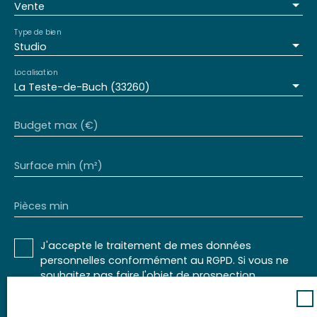
Vente
Type de bien
Studio
Localisation
La Teste-de-Buch (33260)
Budget max (€)
Surface min (m²)
Pièces min
J'accepte le traitement de mes données
personnelles conformément au RGPD. Si vous ne
souhaitez pas faire l'objet de prospection
commerciale par voie téléphonique, vous pouvez
vous inscrire gratuitement sur la liste d'opposition