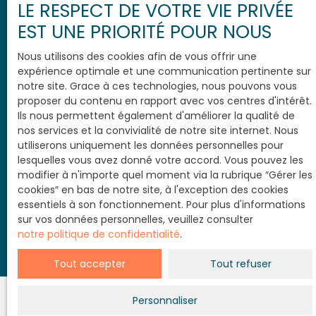
au démarchage téléphonique, prévu par l'article
LE RESPECT DE VOTRE VIE PRIVÉE
L223-1 du code de la consommation, sur le site
EST UNE PRIORITÉ POUR NOUS
Internet www.bloctel.gouv.fr ou par courrier
adressé à :
Nous utilisons des cookies afin de vous offrir une
expérience optimale et une communication pertinente sur
Société Worldline, Service Bloctel, CS 61311, 41013
notre site. Grace à ces technologies, nous pouvons vous
BLOIS CEDEX.
proposer du contenu en rapport avec vos centres d'intérêt.
Ils nous permettent également d'améliorer la qualité de
Pour en savoir plus sur le traitement de vos
nos services et la convivialité de notre site internet. Nous
données personnelles, veuillez consulter notre
utiliserons uniquement les données personnelles pour
politique de confidentialité
.
lesquelles vous avez donné votre accord. Vous pouvez les
modifier à n'importe quel moment via la rubrique ″Gérer les
cookies″ en bas de notre site, à l'exception des cookies
essentiels à son fonctionnement. Pour plus d'informations
Soyez prévenu avant les autres
sur vos données personnelles, veuillez consulter
notre politique de confidentialité
.
Tout accepter
Tout refuser
Personnaliser