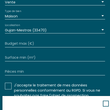
Vente
Type de bien
Maison
Localisation
Gujan-Mestras (33470)
Budget max (€)
Surface min (m²)
Pièces min
J'accepte le traitement de mes données
personnelles conformément au RGPD. Si vous ne
souhaitez pas faire l'objet de prospection
commerciale par voie téléphonique, vous pouvez
vous inscrire gratuitement sur la liste d'opposition