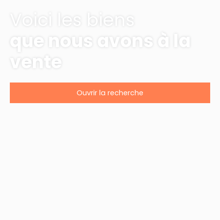
Voici les biens
que nous avons à la
vente
Ouvrir la recherche
Type d'offre
Vente
Type de bien
Maison
Localisation
Gujan-Mestras (33470)
Budget max (€)
Surface min (m²)
Rechercher