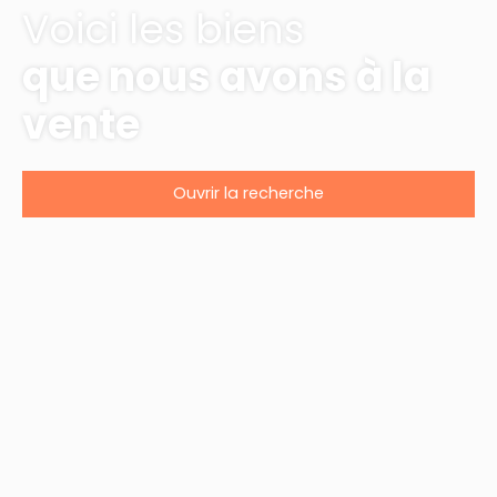
Voici les biens
que nous avons à la
vente
Ouvrir la recherche
Type d'offre
Vente
Type de bien
Local commercial
Localisation
Arcachon (33120)
Budget max (€)
Surface min (m²)
Rechercher