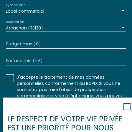
Type de bien
Local commercial
Localisation
Arcachon (33120)
Budget max (€)
Surface min (m²)
J'accepte le traitement de mes données
personnelles conformément au RGPD. Si vous ne
souhaitez pas faire l'objet de prospection
commerciale par voie téléphonique, vous pouvez
vous inscrire gratuitement sur la liste d'opposition
au démarchage téléphonique, prévu par l'article
L223-1 du code de la consommation, sur le site
LE RESPECT DE VOTRE VIE PRIVÉE
Internet www.bloctel.gouv.fr ou par courrier
EST UNE PRIORITÉ POUR NOUS
adressé à :