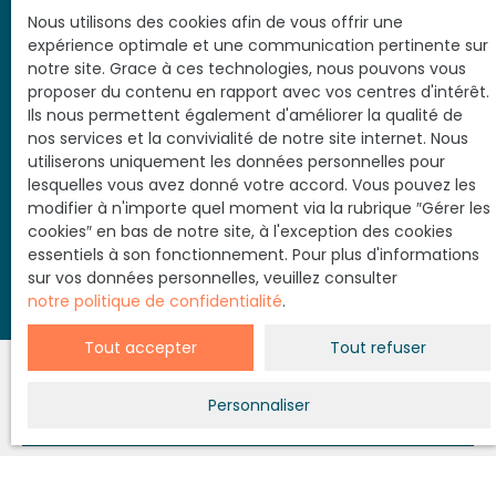
Nous utilisons des cookies afin de vous offrir une
Société Worldline, Service Bloctel, CS 61311, 41013
expérience optimale et une communication pertinente sur
BLOIS CEDEX.
notre site. Grace à ces technologies, nous pouvons vous
proposer du contenu en rapport avec vos centres d'intérêt.
Pour en savoir plus sur le traitement de vos
Ils nous permettent également d'améliorer la qualité de
données personnelles, veuillez consulter notre
nos services et la convivialité de notre site internet. Nous
politique de confidentialité
.
utiliserons uniquement les données personnelles pour
lesquelles vous avez donné votre accord. Vous pouvez les
modifier à n'importe quel moment via la rubrique ″Gérer les
Soyez prévenu avant les autres
cookies″ en bas de notre site, à l'exception des cookies
essentiels à son fonctionnement. Pour plus d'informations
sur vos données personnelles, veuillez consulter
notre politique de confidentialité
.
Tout accepter
Tout refuser
Personnaliser
JE RECHERCHE UN BIEN
Vente appartement Arcachon (33120)