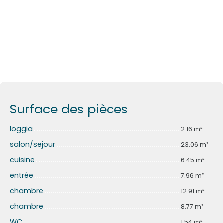
Surface des pièces
loggia
2.16 m²
salon/sejour
23.06 m²
cuisine
6.45 m²
entrée
7.96 m²
chambre
12.91 m²
chambre
8.77 m²
WC
1.54 m²