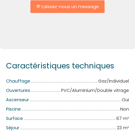
💬 Laissez-nous un message
Caractéristiques techniques
Chauffage
Gaz/Individuel
Ouvertures
PVC/Aluminium/Double vitrage
Ascenseur
Oui
Piscine
Non
Surface
67
m²
Séjour
23
m²