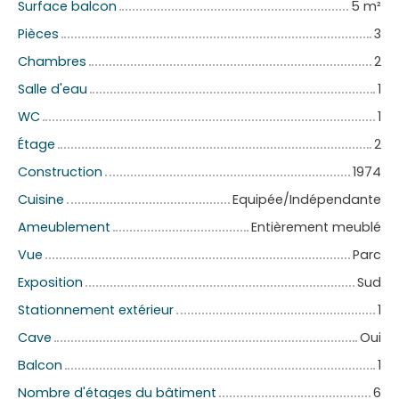
Surface balcon
5
m²
Pièces
3
Chambres
2
Salle d'eau
1
WC
1
Étage
2
Construction
1974
Cuisine
Equipée/Indépendante
Ameublement
Entièrement meublé
Vue
Parc
Exposition
Sud
Stationnement extérieur
1
Cave
Oui
Balcon
1
Nombre d'étages du bâtiment
6