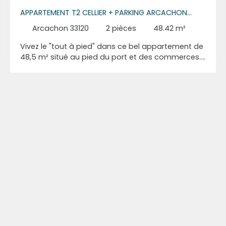
APPARTEMENT T2 CELLIER + PARKING ARCACHON
AIGUILLON
Arcachon 33120
2
pièces
48.42
m²
Vivez le "tout à pied" dans ce bel appartement de
48,5 m² situé au pied du port et des commerces. Il
offre une pièce de vie lumineuse avec cuisine
équipée ouvrant sur un balcon, une chambre avec
placard et second balcon, ainsi qu'une salle d'eau
et des WC avec emplacement pour machine à
laver. Nombreux rangements intégrés. Un cellier en
sous-sol et une place de parking complètent ce
bien rare sur le secteur. Contactez-nous au 06 40
16 53 22 pour visiter.