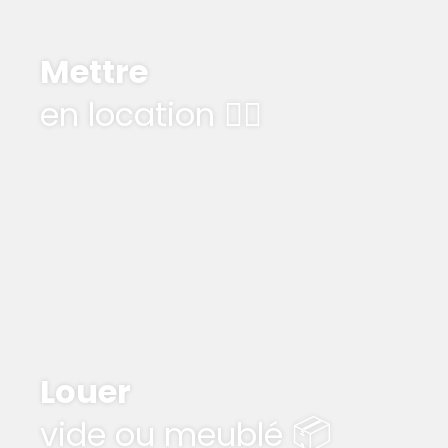
Mettre
en location 🧞‍♂️
Louer
📦
vide ou meublé