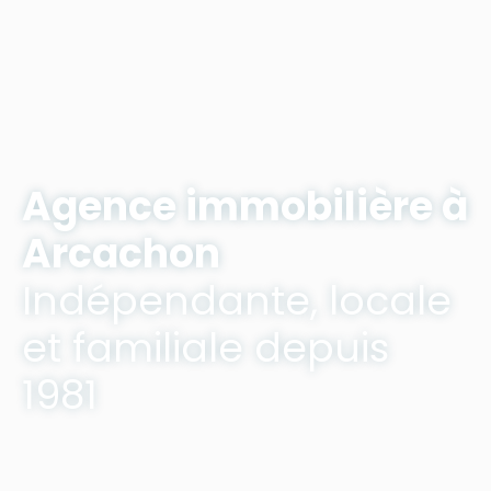
Agence immobilière à
Arcachon
Indépendante, locale
et familiale depuis
1981