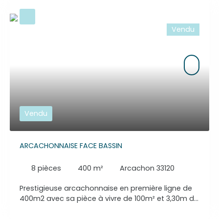
Vendu
Vendu
ARCACHONNAISE FACE BASSIN
8
pièces
400
m²
Arcachon 33120
Prestigieuse arcachonnaise en première ligne de
400m2 avec sa pièce à vivre de 100m² et 3,30m de
hauteur sous plafond, sur un parc de 1748m2
située en centre ville d’Arcachon. Vous n’aurez