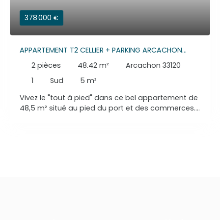
378 000
€
APPARTEMENT T2 CELLIER + PARKING ARCACHON
AIGUILLON
2
pièces
48.42
m²
Arcachon 33120
1
Sud
5
m²
Vivez le "tout à pied" dans ce bel appartement de
48,5 m² situé au pied du port et des commerces. Il
offre une pièce de vie lumineuse avec cuisine
équipée ouvrant sur un balcon, une chambre avec
placard et second balcon, ainsi qu'une salle d'eau
et des WC avec emplacement pour machine à
laver. Nombreux rangements intégrés. Un cellier en
sous-sol et une place de parking complètent ce
bien rare sur le secteur. Contactez-nous au 06 40
16 53 22 pour visiter.