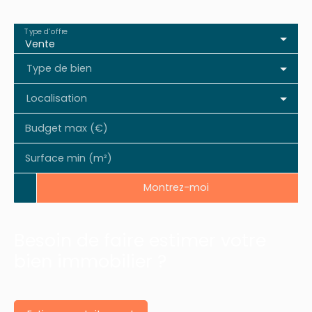
Type d'offre
Vente
Type de bien
Localisation
Budget max (€)
Surface min (m²)
Montrez-moi
Besoin de faire estimer votre
bien immobilier ?