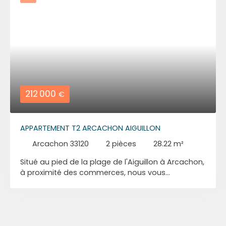
212 000
€
APPARTEMENT T2 ARCACHON AIGUILLON
Arcachon 33120
2
pièces
28.22
m²
Situé au pied de la plage de l'Aiguillon à Arcachon,
à proximité des commerces, nous vous
proposons ce T2 rénové d'environ 28 m²,
composé d'une pièce de vie avec coin cuisine
exposé sud donnant sur balcon, d'une salle d'eau
avec wc et d'une chambre. Une place de parking
sécurisé complète ce bien.