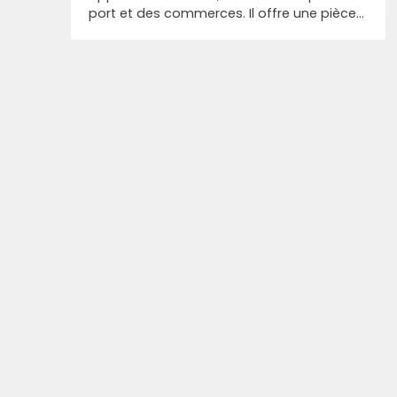
port et des commerces. Il offre une pièce
de vie lumineuse avec cuisine équipée
ouvrant sur un balcon, une chambre avec
placard et second balcon, ainsi qu'une
salle d'eau et des WC avec emplacement
pour machine à laver. Nombreux
rangements intégrés. Un cellier en sous-sol
et une place de parking complètent ce
bien rare sur le secteur. Contactez-nous
au 06 40 16 53 22 pour visiter.