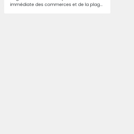
immédiate des commerces et de la plage,
venez découvir ce T2 composé d'une pièce
de vie avec cuisine, d'une chambre, d'une
cabine avec lits superposés, d'une salle de
bains avec wc et d'un grand Balcon. Une
place de parking complète ce bien.
N'attendez plus et contactez-nous pour
visiter.