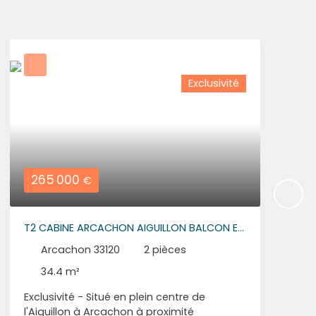
Exclusivité
265 000
€
T2 CABINE ARCACHON AIGUILLON BALCON ET
PARKING
Arcachon 33120
2
pièces
34.4
m²
Exclusivité - Situé en plein centre de
l'Aiguillon à Arcachon à proximité