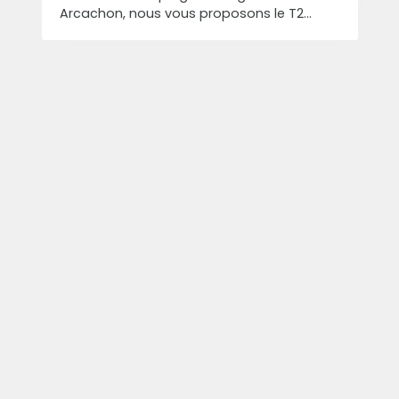
Arcachon, nous vous proposons le T2
décrit ci-dessous. Appartement 2 pièces
d'environ 44 m² composé, d'une pièce de
vie avec cuisine ouverte d'envrion 30 m²,
d'une chambre d'environ 11 m² et d'une
salle d'eau avec wc d'environ 3 m². Un
Balcon et une place de parking
complètent ce bien.