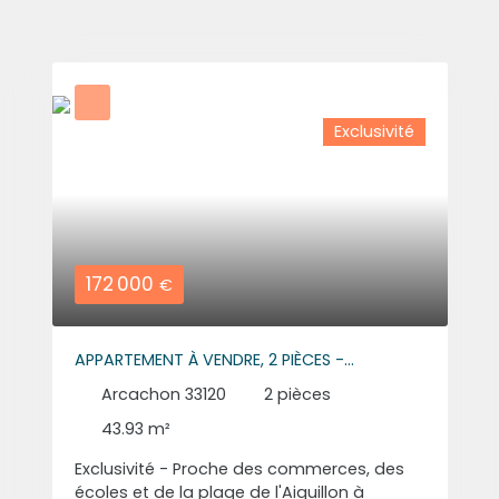
Exclusivité
172 000
€
APPARTEMENT À VENDRE, 2 PIÈCES -
ARCACHON 33120
Arcachon 33120
2
pièces
43.93
m²
Exclusivité - Proche des commerces, des
écoles et de la plage de l'Aiguillon à