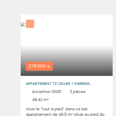
378 000
€
APPARTEMENT T2 CELLIER + PARKING
ARCACHON AIGUILLON
Arcachon 33120
2
pièces
48.42
m²
Vivez le "tout à pied" dans ce bel
appartement de 48,5 m² situé au pied du