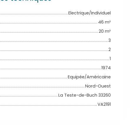
Electrique/Individuel
46
m²
20
m²
3
2
1
1974
Equipée/Américaine
Nord-Ouest
La Teste-de-Buch 33260
VA2191