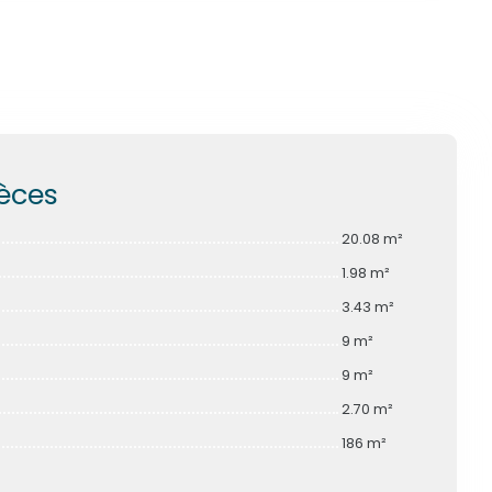
ièces
20.08 m²
1.98 m²
3.43 m²
9 m²
9 m²
2.70 m²
186 m²