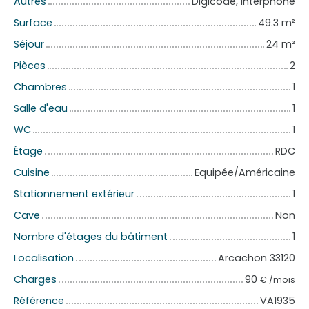
Autres
Digicode, Interphone
Surface
49.3
m²
Séjour
24
m²
Pièces
2
Chambres
1
Salle d'eau
1
WC
1
Étage
RDC
Cuisine
Equipée/Américaine
Stationnement extérieur
1
Cave
Non
Nombre d'étages du bâtiment
1
Localisation
Arcachon 33120
Charges
90
€ /mois
Référence
VA1935