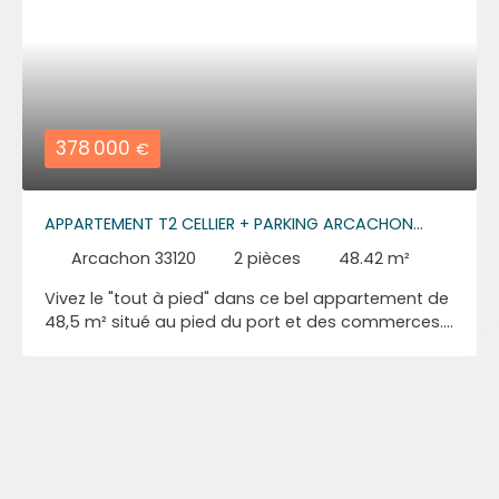
378 000
€
APPARTEMENT T2 CELLIER + PARKING ARCACHON
AIGUILLON
Arcachon 33120
2
pièces
48.42
m²
Vivez le "tout à pied" dans ce bel appartement de
48,5 m² situé au pied du port et des commerces. Il
offre une pièce de vie lumineuse avec cuisine
équipée ouvrant sur un balcon, une chambre avec
placard et second balcon, ainsi qu'une salle d'eau
et des WC avec emplacement pour machine à
laver. Nombreux rangements intégrés. Un cellier en
sous-sol et une place de parking complètent ce
bien rare sur le secteur. Contactez-nous au 06 40