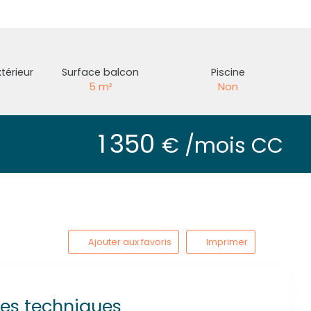
térieur
Surface balcon
Piscine
5
m²
Non
1 350
€ /mois CC
Ajouter aux favoris
Imprimer
ues techniques