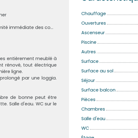
Chauffage
mer
Ouvertures
Proximité immédiate des commerces
Ascenseur
Piscine
Autres
èces entièrement meublé à
Surface
nt rénové, tout électrique
Surface au sol
ière ligne.
 prolongé par une loggia.
Séjour
Surface balcon
mbre de bonne peut être
Pièces
te. Salle d'eau. WC sur le
Chambres
Salle d'eau
WC
Étage