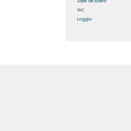
Salle de bains
WC
Loggia