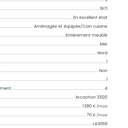
1971
En excellent état
Aménagée et équipée/Coin cuisine
Entièrement meublé
Mer
Nord
1
Non
1
iment
4
Arcachon 33120
1 280
€ /mois
70
€ /mois
LA3069