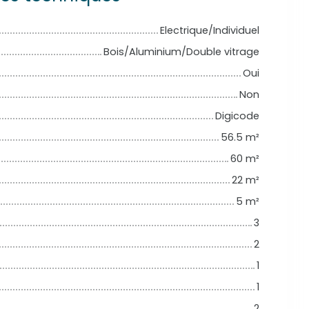
Electrique/Individuel
Bois/Aluminium/Double vitrage
Oui
Non
Digicode
56.5
m²
60
m²
22
m²
5
m²
3
2
1
1
2