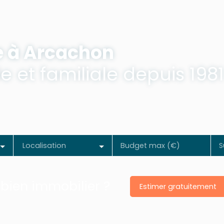
e à Arcachon
 et familiale depuis 1981
Localisation
Budget max (€)
S
 bien immobilier ?
Estimer gratuitement